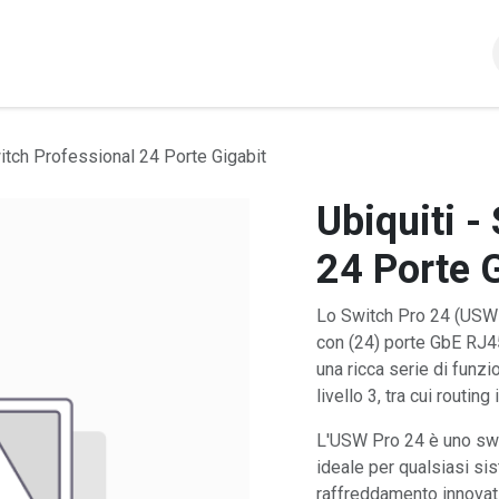
Appuntamento
Contattaci
Shop
witch Professional 24 Porte Gigabit
Ubiquiti -
24 Porte 
Lo Switch Pro 24 (USW
con (24) porte GbE RJ4
una ricca serie di funzio
livello 3, tra cui routi
L'USW Pro 24 è uno swit
ideale per qualsiasi si
raffreddamento innovati