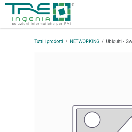
Passa al contenuto
Home
Supporto
Tutti i prodotti
NETWORKING
Ubiquiti - S